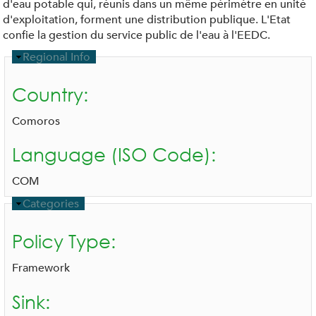
d'eau potable qui, réunis dans un même périmètre en unité
d'exploitation, forment une distribution publique. L'Etat
confie la gestion du service public de l'eau à l'EEDC.
H
Regional Info
i
d
Country:
e
Comoros
Language (ISO Code):
COM
H
Categories
i
d
Policy Type:
e
Framework
Sink: