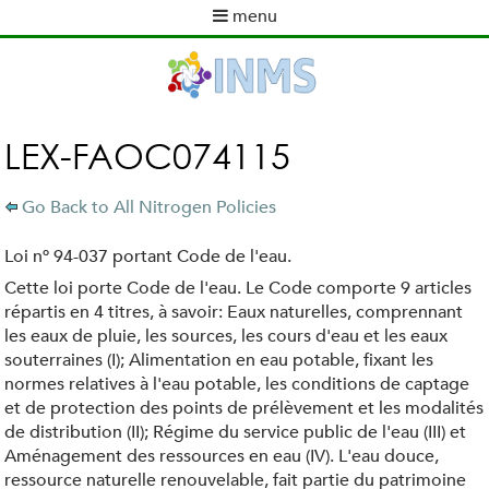
Skip
menu
to
M
main
a
content
i
n
m
LEX-FAOC074115
e
n
Go Back to All Nitrogen Policies
u
Loi nº 94-037 portant Code de l'eau.
Cette loi porte Code de l'eau. Le Code comporte 9 articles
répartis en 4 titres, à savoir: Eaux naturelles, comprennant
les eaux de pluie, les sources, les cours d'eau et les eaux
souterraines (I); Alimentation en eau potable, fixant les
normes relatives à l'eau potable, les conditions de captage
et de protection des points de prélèvement et les modalités
de distribution (II); Régime du service public de l'eau (III) et
Aménagement des ressources en eau (IV). L'eau douce,
ressource naturelle renouvelable, fait partie du patrimoine