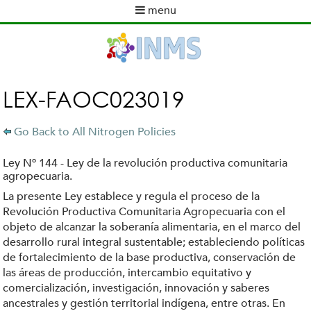
Skip
menu
to
M
main
a
content
i
n
m
LEX-FAOC023019
e
n
Go Back to All Nitrogen Policies
u
Ley Nº 144 - Ley de la revolución productiva comunitaria
agropecuaria.
La presente Ley establece y regula el proceso de la
Revolución Productiva Comunitaria Agropecuaria con el
objeto de alcanzar la soberanía alimentaria, en el marco del
desarrollo rural integral sustentable; estableciendo políticas
de fortalecimiento de la base productiva, conservación de
las áreas de producción, intercambio equitativo y
comercialización, investigación, innovación y saberes
ancestrales y gestión territorial indígena, entre otras. En