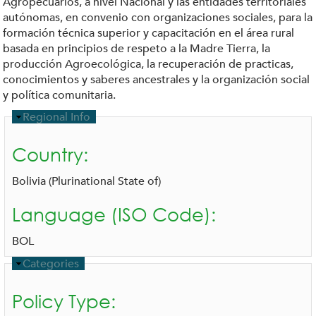
Agropecuarios, a nivel Nacional y las entidades territoriales
autónomas, en convenio con organizaciones sociales, para la
formación técnica superior y capacitación en el área rural
basada en principios de respeto a la Madre Tierra, la
producción Agroecológica, la recuperación de practicas,
conocimientos y saberes ancestrales y la organización social
y política comunitaria.
H
Regional Info
i
d
Country:
e
Bolivia (Plurinational State of)
Language (ISO Code):
BOL
H
Categories
i
d
Policy Type:
e